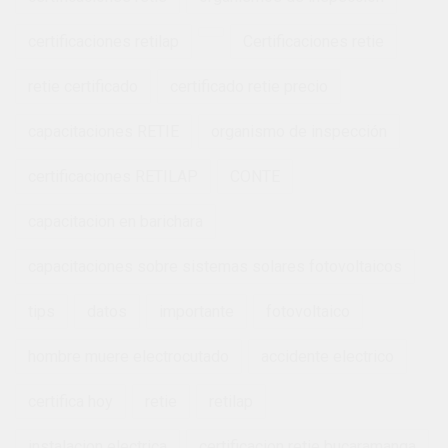
certificaciones retilap
Certificaciones retie
retie certificado
certificado retie precio
capacitaciones RETIE
organismo de inspección
certificaciones RETILAP
CONTE
capacitacion en barichara
capacitaciones sobre sistemas solares fotovoltaicos
tips
datos
importante
fotovoltaico
hombre muere electrocutado
accidente electrico
certifica hoy
retie
retilap
instalacion electrica
certificacion retie bucaramanga