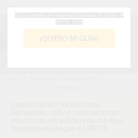
Guia completa en sistemas fotovoltaicos Según el
RETIE 2024
¡QUIERO MI GUÍA!
Etiqueta: CONTE
No estoy interesado
Inicio
Publicaciones
Etiqueta: CONTE
1 Resultados
Capacitación en Barbosa
Santander, sobre instalaciones
eléctricas en asistencia médica
hospitalaria según el RETIE