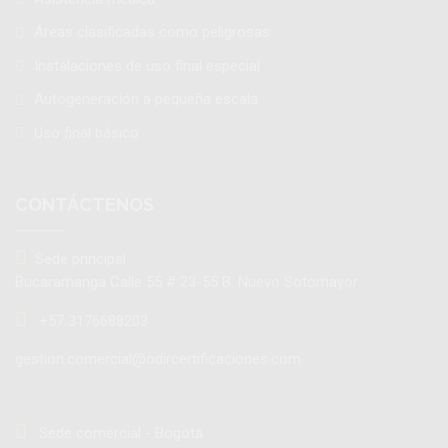
Áreas clasificadas como peligrosas
Instalaciones de uso final especial
Autogeneración a pequeña escala
Uso final básico
CONTÁCTENOS
Sede principal
Bucaramanga Calle 55 # 23-55 B. Nuevo Sotomayor
+57 3176688203
gestion.comercial@odircertificaciones.com
Sede comercial - Bogotá