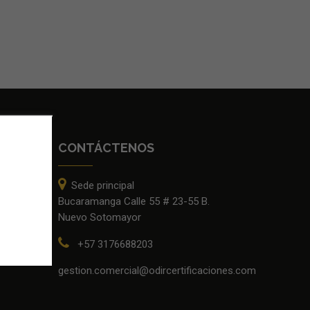
CONTÁCTENOS
Sede principal
Bucaramanga Calle 55 # 23-55 B.
igrosas
Nuevo Sotomayor
ecial
+57 3176688203
scala
gestion.comercial@odircertificaciones.com