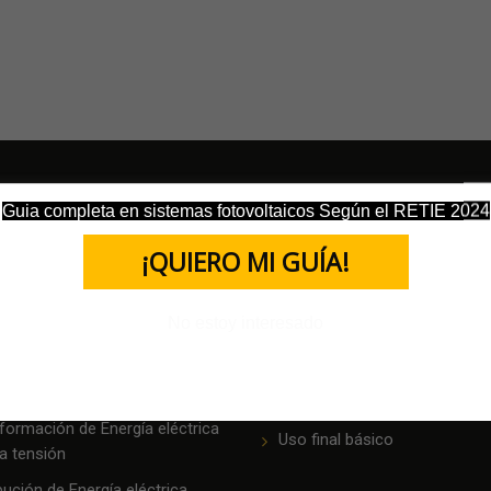
Guia completa en sistemas fotovoltaicos Según el RETIE 2024
TROS SERVICIOS
NUESTROS SERVICIOS
¡QUIERO MI GUÍA!
ación
Asistencia medica
No estoy interesado
s de Transmisión
Áreas clasificadas como pel
formación en alta y extra alta
Instalaciones de uso final esp
Autogeneración a pequeña e
formación de Energía eléctrica
Uso final básico
a tensión
bución de Energía eléctrica