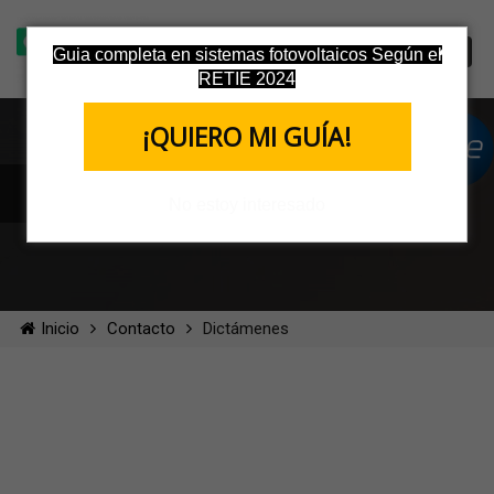
Guia completa en sistemas fotovoltaicos Según el
RETIE 2024
¡QUIERO MI GUÍA!
Dictámenes
No estoy interesado
Inicio
Contacto
Dictámenes