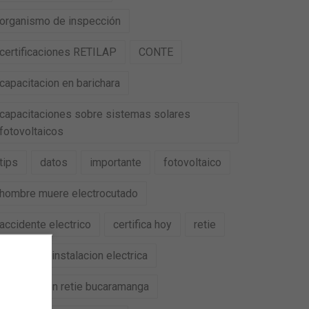
organismo de inspección
certificaciones RETILAP
CONTE
capacitacion en barichara
capacitaciones sobre sistemas solares
fotovoltaicos
tips
datos
importante
fotovoltaico
hombre muere electrocutado
accidente electrico
certifica hoy
retie
retilap
instalacion electrica
certificacion retie bucaramanga