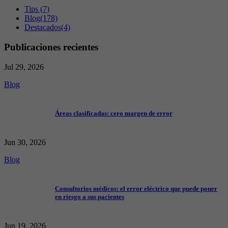
Tips
(7)
Blog
(178)
Destacados
(4)
Publicaciones recientes
Jul 29, 2026
Blog
Áreas clasificadas: cero margen de error
Jun 30, 2026
Blog
Consultorios médicos: el error eléctrico que puede poner
en riesgo a sus pacientes
Jun 19, 2026