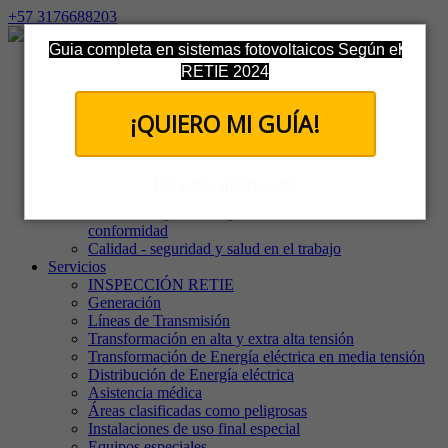
+57 3176688203
Guia completa en sistemas fotovoltaicos Según el
Inicio
RETIE 2024
La Compañía
Nuestro equipo
¡QUIERO MI GUÍA!
Quienes somos
Misión y visión
Política de tratamiento de datos
Política de confidencialidad
No estoy interesado
Política de Independencia, Imparcialidad e Integridad
Política integral del organismo evaluador de la
conformidad
Calidad - seguridad y salud en el trabajo
Servicios
INSPECCIÓN RETIE
Generación
Líneas de Transmisión
Transformación en alta y extra alta tensión
Transformación de Energía eléctrica en media tensión
Distribución de Energía eléctrica
Asistencia médica
Áreas clasificadas como peligrosas
Instalaciones de uso final especial
Equipos especiales