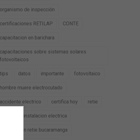
organismo de inspección
certificaciones RETILAP
CONTE
capacitacion en barichara
capacitaciones sobre sistemas solares
fotovoltaicos
tips
datos
importante
fotovoltaico
hombre muere electrocutado
accidente electrico
certifica hoy
retie
retilap
instalacion electrica
certificacion retie bucaramanga