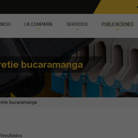
INICIO
LA COMPAÑÍA
SERVICIOS
PUBLICACIONES
n retie bucaramanga
n retie bucaramanga
 Resultados