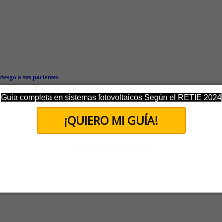
riesgo a sus pacientes
Guia completa en sistemas fotovoltaicos Según el RETIE 2024
¡QUIERO MI GUÍA!
No estoy interesado