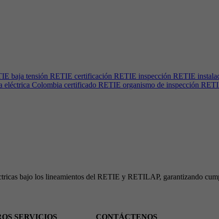
E baja tensión RETIE certificación RETIE inspección RETIE instalacion
eléctrica Colombia certificado RETIE organismo de inspección RETIE 
léctricas bajo los lineamientos del RETIE y RETILAP, garantizando cump
OS SERVICIOS
CONTÁCTENOS