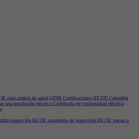
 RETIE para centros de salud ODIR Certificaciones RETIE Colombia
una instalación eléctrica Certificado de conformidad eléctrica
es
 Colombia inspección RETIE organismo de inspección RETIE puesta a