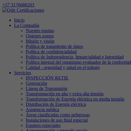
+57 3176688203
Inicio
La Compañía
Nuestro equipo
Quienes somos
Misión y visión
Política de tratamiento de datos
Política de confidencialidad
Política de Independencia, Imparcialidad e Integridad
Política integral del organismo evaluador de la conformi
Calidad - seguridad y salud en el trabajo
Servicios
INSPECCIÓN RETIE
Generación
Líneas de Transmisión
Transformación en alta y extra alta tensión
Transformación de Energía eléctrica en media tensión
Distribución de Energía eléctrica
Asistencia médica
Áreas clasificadas como peligrosas
Instalaciones de uso final especial
Equipos especiales
Autogeneración a pequeña escala