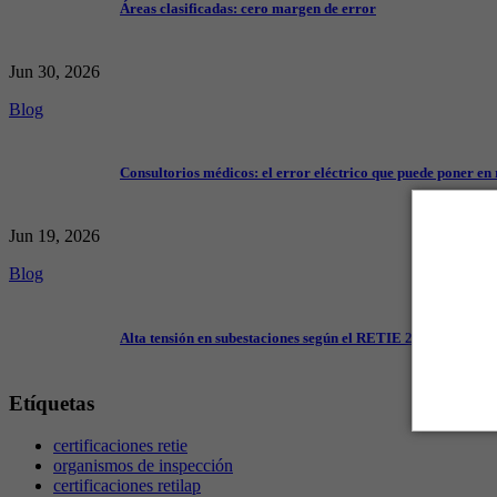
Áreas clasificadas: cero margen de error
Jun 30, 2026
Blog
Consultorios médicos: el error eléctrico que puede poner en 
Jun 19, 2026
Blog
Alta tensión en subestaciones según el RETIE 2024
Etíquetas
certificaciones retie
organismos de inspección
certificaciones retilap