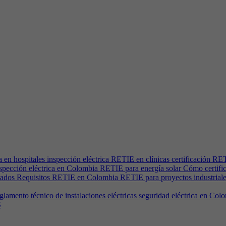
ca en hospitales inspección eléctrica RETIE en clínicas certificación
ción eléctrica en Colombia RETIE para energía solar Cómo certificar 
ficados Requisitos RETIE en Colombia RETIE para proyectos industrial
reglamento técnico de instalaciones eléctricas seguridad eléctrica en
S