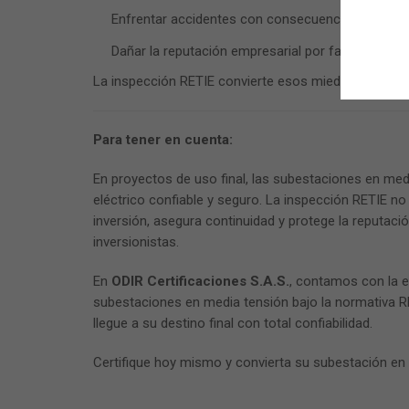
Enfrentar accidentes con consecuencias humanas
Dañar la reputación empresarial por fallos técnico
La inspección RETIE convierte esos miedos en tranqu
Para tener en cuenta:
En proyectos de uso final, las subestaciones en medi
eléctrico confiable y seguro. La inspección RETIE no 
inversión, asegura continuidad y protege la reputació
inversionistas.
En
ODIR Certificaciones S.A.S.
, contamos con la e
subestaciones en media tensión bajo la normativa
llegue a su destino final con total confiabilidad.
Certifique hoy mismo y convierta su subestación en un