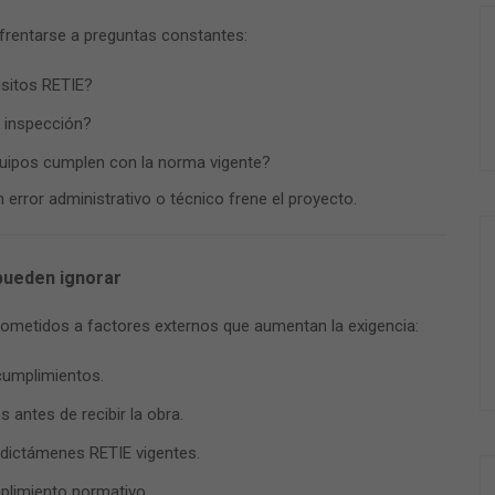
frentarse a preguntas constantes:
isitos RETIE?
a inspección?
equipos cumplen con la norma vigente?
error administrativo o técnico frene el proyecto.
pueden ignorar
sometidos a factores externos que aumentan la exigencia:
cumplimientos.
s antes de recibir la obra.
dictámenes RETIE vigentes.
limiento normativo.