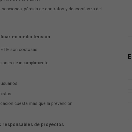
 a sanciones, pérdida de contratos y desconfianza del
ificar en media tensión
RETIE son costosas:
E
ciones de incumplimiento.
 usuarios.
nistas.
ficación cuesta más que la prevención.
s responsables de proyectos