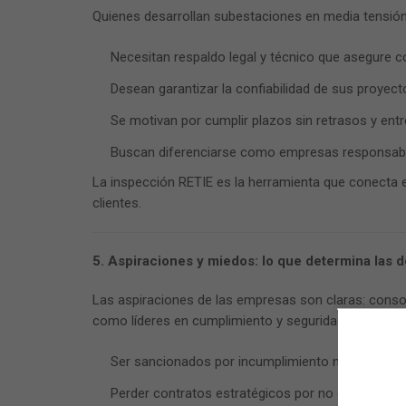
Quienes desarrollan subestaciones en media tensió
Necesitan respaldo legal y técnico que asegure c
Desean garantizar la confiabilidad de sus proyecto
Se motivan por cumplir plazos sin retrasos y entr
Buscan diferenciarse como empresas responsable
La inspección RETIE es la herramienta que conecta 
clientes.
5. Aspiraciones y miedos: lo que determina las 
Las aspiraciones de las empresas son claras: conso
como líderes en cumplimiento y seguridad eléctrica.
Ser sancionados por incumplimiento normativo.
Perder contratos estratégicos por no contar con 