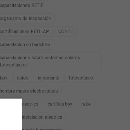
capacitaciones RETIE
organismo de inspección
certificaciones RETILAP
CONTE
capacitacion en barichara
capacitaciones sobre sistemas solares
fotovoltaicos
tips
datos
importante
fotovoltaico
hombre muere electrocutado
accidente electrico
certifica hoy
retie
retilap
instalacion electrica