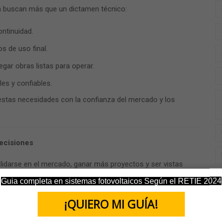
n buscan más que un dictamen técnico:
ontinuidad.
s de uso final.
egar obras listas para operar.
s y confiables.
estas necesidades con la confianza del mercado y los
decisiones
lidarse en el mercado, ganar más proyectos y ser vistas
 Sin embargo, los miedos son igualmente claros:
Guia completa en sistemas fotovoltaicos Según el RETIE 2024
¡QUIERO MI GUÍA!
certificaciones.