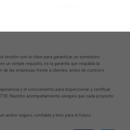
No estoy interesado
 y legales.
s.
ilidad y esas aspiraciones en logros sostenibles.
a tensión son la clave para garantizar un suministro
es un simple requisito, es la garantía que respalda la
n de las empresas frente a clientes, entes de control e
xperiencia y el conocimiento para inspeccionar y certificar
 RETIE. Nuestro acompañamiento asegura que cada proyecto
 activo seguro, confiable y listo para el futuro.