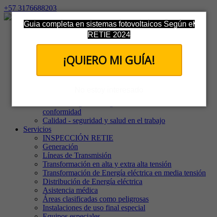
+57 3176688203
Guia completa en sistemas fotovoltaicos Según el
Inicio
RETIE 2024
La Compañía
Nuestro equipo
¡QUIERO MI GUÍA!
Quienes somos
Misión y visión
Política de tratamiento de datos
Política de confidencialidad
No estoy interesado
Política de Independencia, Imparcialidad e Integridad
Política integral del organismo evaluador de la
conformidad
Calidad - seguridad y salud en el trabajo
Servicios
INSPECCIÓN RETIE
Generación
Líneas de Transmisión
Transformación en alta y extra alta tensión
Transformación de Energía eléctrica en media tensión
Distribución de Energía eléctrica
Asistencia médica
Áreas clasificadas como peligrosas
Instalaciones de uso final especial
Equipos especiales