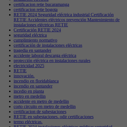
certificacion retie bucaramanga
certificacion retie bogota
RETIE 2024 Seguridad eléctrica industrial Certificación
RETIE Accidentes eléctricos prevención Mantenimiento de
instalaciones eléctricas RETIE
Certificación RETIE 2024
seguridad eléctrica
cumplimiento normativo
certificación de instalaciones eléctricas
tragedia en santander
accidente laboral descarga eléctrica
protección eléctrica en instalaciones rurales
electricidad 2025
RETIE
innovación.
incendio en floridablanca
incendio en santander
incedio en planta
metro en medellin
accidente en metro de medellin
corto circuito en metro de medellin
certificacion de subestaciones
RETIE en subestaciones. odir certificaciones
termo eléctricas.
RETIE 2024 instalaciones eléctricas médicas seguridad