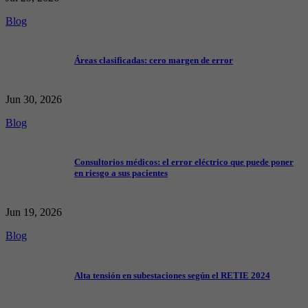
Blog
Áreas clasificadas: cero margen de error
Jun 30, 2026
Blog
Consultorios médicos: el error eléctrico que puede poner
en riesgo a sus pacientes
Jun 19, 2026
Blog
Alta tensión en subestaciones según el RETIE 2024