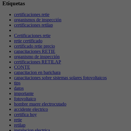
Etíquetas
certificaciones retie
organismos de inspección
certificaciones retilap
Certificaciones retie
retie certificado
certificado retie precio
capacitaciones RETIE
organismo de inspección
certificaciones RETILAP
CONTE
capacitacion en barichara
capacitaciones sobre sistemas solares fotovoltaicos
tips
datos
importante
fotovoltaico
hombre muere electrocutado
accidente electrico
certifica hoy
retie
retilap
instalacion electrica