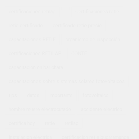
certificaciones retilap
Certificaciones retie
retie certificado
certificado retie precio
capacitaciones RETIE
organismo de inspección
certificaciones RETILAP
CONTE
capacitacion en barichara
capacitaciones sobre sistemas solares fotovoltaicos
tips
datos
importante
fotovoltaico
hombre muere electrocutado
accidente electrico
certifica hoy
retie
retilap
instalacion electrica
certificacion retie bucaramanga