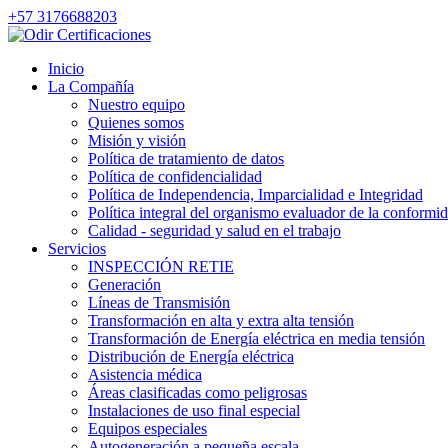
+57 3176688203
Inicio
La Compañía
Nuestro equipo
Quienes somos
Misión y visión
Política de tratamiento de datos
Política de confidencialidad
Política de Independencia, Imparcialidad e Integridad
Política integral del organismo evaluador de la conformi
Calidad - seguridad y salud en el trabajo
Servicios
INSPECCIÓN RETIE
Generación
Líneas de Transmisión
Transformación en alta y extra alta tensión
Transformación de Energía eléctrica en media tensión
Distribución de Energía eléctrica
Asistencia médica
Áreas clasificadas como peligrosas
Instalaciones de uso final especial
Equipos especiales
Autogeneración a pequeña escala