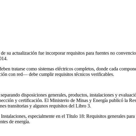
e su actualización fue incorporar requisitos para fuentes no convencio
014.
 deben tratarse como sistemas eléctricos completos, donde cada compone
ación con red— debe cumplir requisitos técnicos verificables.
parando disposiciones generales, productos, instalaciones y evaluación 
nspección y certificación. El Ministerio de Minas y Energía publicó la 
s transitorias y algunos requisitos del Libro 3.
– Instalaciones, especialmente en el Título 18: Requisitos generales para
ntes de energía.