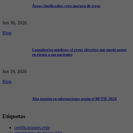
Áreas clasificadas: cero margen de error
Jun 30, 2026
Blog
Consultorios médicos: el error eléctrico que puede poner
en riesgo a sus pacientes
Jun 19, 2026
Blog
Alta tensión en subestaciones según el RETIE 2024
Etíquetas
certificaciones retie
organismos de inspección