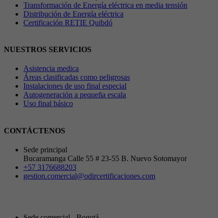
Transformación de Energía eléctrica en media tensión
Distribución de Energía eléctrica
Certificación RETIE Quibdó
NUESTROS SERVICIOS
Asistencia medica
Áreas clasificadas como peligrosas
Instalaciones de uso final especial
Autogeneración a pequeña escala
Uso final básico
CONTÁCTENOS
Sede principal
Bucaramanga Calle 55 # 23-55 B. Nuevo Sotomayor
+57 3176688203
gestion.comercial@odircertificaciones.com
Sede comercial - Bogotá