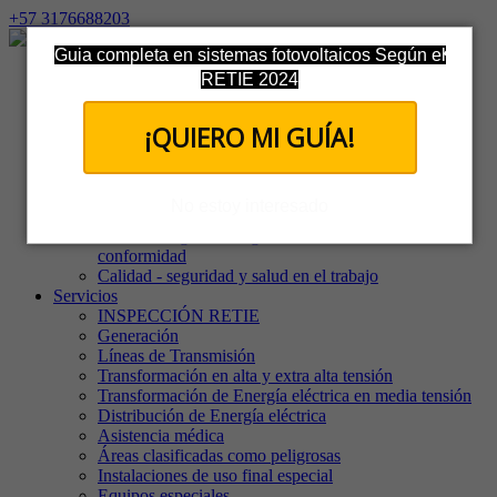
+57 3176688203
Guia completa en sistemas fotovoltaicos Según el
Inicio
RETIE 2024
La Compañía
Nuestro equipo
¡QUIERO MI GUÍA!
Quienes somos
Misión y visión
Política de tratamiento de datos
Política de confidencialidad
No estoy interesado
Política de Independencia, Imparcialidad e Integridad
Política integral del organismo evaluador de la
conformidad
Calidad - seguridad y salud en el trabajo
Servicios
INSPECCIÓN RETIE
Generación
Líneas de Transmisión
Transformación en alta y extra alta tensión
Transformación de Energía eléctrica en media tensión
Distribución de Energía eléctrica
Asistencia médica
Áreas clasificadas como peligrosas
Instalaciones de uso final especial
Equipos especiales