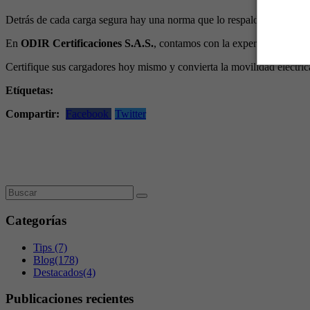
Detrás de cada carga segura hay una norma que lo respalda: el RETIE. 
En
ODIR Certificaciones S.A.S.
, contamos con la experiencia para 
Certifique sus cargadores hoy mismo y convierta la movilidad eléctric
Etíquetas:
Compartir:
Facebook
Twitter
Categorías
Tips
(7)
Blog
(178)
Destacados
(4)
Publicaciones recientes