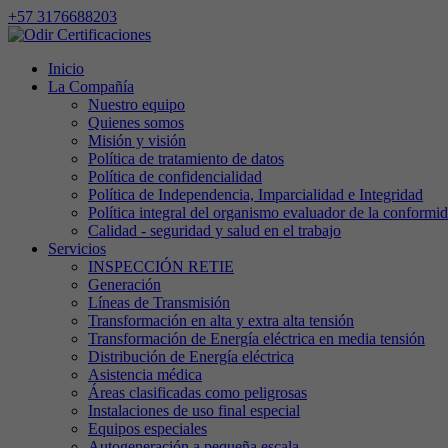
+57 3176688203
Inicio
La Compañía
Nuestro equipo
Quienes somos
Misión y visión
Política de tratamiento de datos
Política de confidencialidad
Política de Independencia, Imparcialidad e Integridad
Política integral del organismo evaluador de la conformi
Calidad - seguridad y salud en el trabajo
Servicios
INSPECCIÓN RETIE
Generación
Líneas de Transmisión
Transformación en alta y extra alta tensión
Transformación de Energía eléctrica en media tensión
Distribución de Energía eléctrica
Asistencia médica
Áreas clasificadas como peligrosas
Instalaciones de uso final especial
Equipos especiales
Autogeneración a pequeña escala