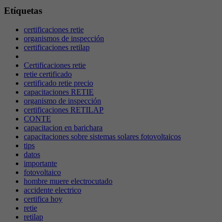
Etíquetas
certificaciones retie
organismos de inspección
certificaciones retilap
Certificaciones retie
retie certificado
certificado retie precio
capacitaciones RETIE
organismo de inspección
certificaciones RETILAP
CONTE
capacitacion en barichara
capacitaciones sobre sistemas solares fotovoltaicos
tips
datos
importante
fotovoltaico
hombre muere electrocutado
accidente electrico
certifica hoy
retie
retilap