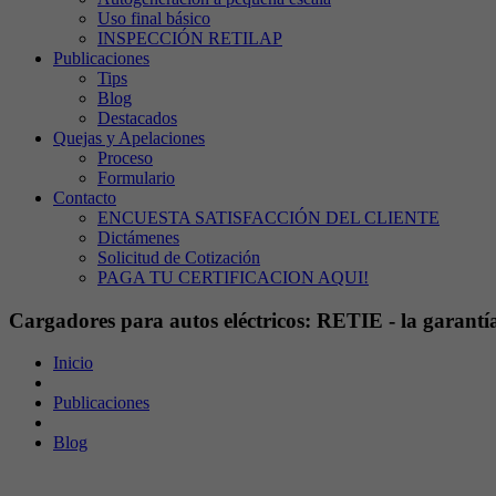
Uso final básico
INSPECCIÓN RETILAP
Publicaciones
Tips
Blog
Destacados
Quejas y Apelaciones
Proceso
Formulario
Contacto
ENCUESTA SATISFACCIÓN DEL CLIENTE
Dictámenes
Solicitud de Cotización
PAGA TU CERTIFICACION AQUI!
Cargadores para autos eléctricos: RETIE - la garantí
Inicio
Publicaciones
Blog