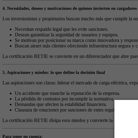
4. Necesidades, deseos y motivaciones de quienes invierten en cargadores
Los inversionistas y propietarios buscan mucho más que cumplir la n
Necesitan respaldo legal que les evite sanciones.
Desean garantizar la seguridad de usuarios y equipos.
Se motivan por posicionar su marca como innovadora y respons
Buscan atraer más clientes ofreciendo infraestructura segura y c
La certificación RETIE se convierte en un diferenciador que abre puer
5. Aspiraciones y miedos: lo que define la decisión final
Las aspiraciones son claras: liderar el mercado de carga eléctrica, ex
Un accidente que manche la reputación de la empresa.
La pérdida de contratos por incumplir la normativa.
Demandas que afecten la estabilidad financiera.
Clausura de estaciones por sanciones de entes reguladores.
La certificación RETIE disipa esos miedos y convierte la aspiración d
Para tener en cuenta: