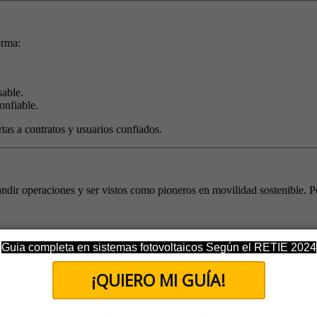
orma:
able.
onfiable.
tas a contratos y usuarios confiados.
pandir operaciones y ser vistos como pioneros en movilidad sostenible. 
Guia completa en sistemas fotovoltaicos Según el RETIE 2024
¡QUIERO MI GUÍA!
e crecimiento en una realidad sostenible.